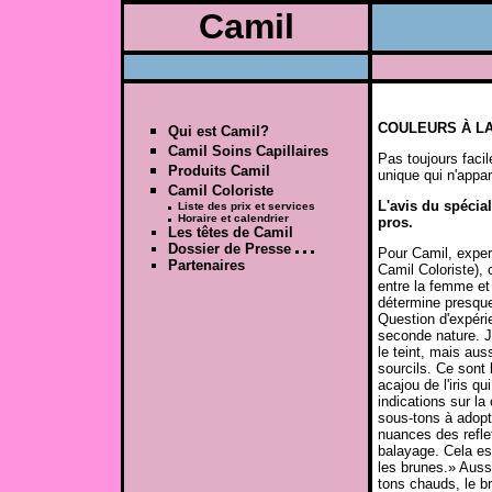
Camil
COULEURS À L
Qui est Camil?
Camil Soins Capillaires
Pas toujours facil
Produits Camil
unique qui n'appar
Camil Coloriste
L'avis du spécial
Liste des prix et services
Horaire et calendrier
pros.
Les têtes de Camil
Dossier de Presse
Pour Camil, exper
Partenaires
Camil Coloriste), 
entre la femme et
détermine presque
Question d'expéri
seconde nature. J
le teint, mais aus
sourcils. Ce sont 
acajou de l'iris q
indications sur la
sous-tons à adopt
nuances des refle
balayage. Cela es
les brunes.» Aussi
tons chauds, le br