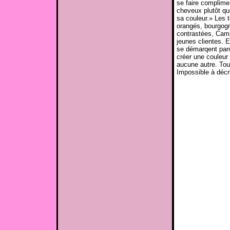
se faire complime
cheveux plutôt qu
sa couleur.» Les 
orangés, bourgog
contrastées, Camil
jeunes clientes. E
se démarqent parce
créer une couleur
aucune autre. Tou
Impossible à décr