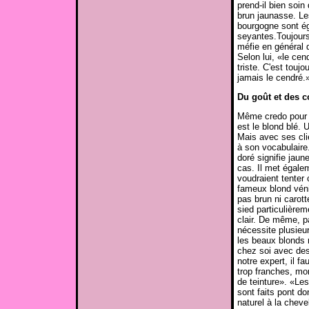
prend-il bien soin 
brun jaunasse. Le
bourgogne sont é
seyantes.Toujours
méfie en général 
Selon lui, «le cen
triste. C'est toujo
jamais le cendré.
Du goût et des c
Même credo pour l
est le blond blé. 
Mais avec ses clie
à son vocabulaire
doré signifie jaun
cas. Il met égale
voudraient tenter 
fameux blond véni
pas brun ni carotte
sied particulièrem
clair. De même, p
nécessite plusieur
les beaux blonds ra
chez soi avec de
notre expert, il fa
trop franches, mon
de teinture». «Le
sont faits pont d
naturel à la cheve