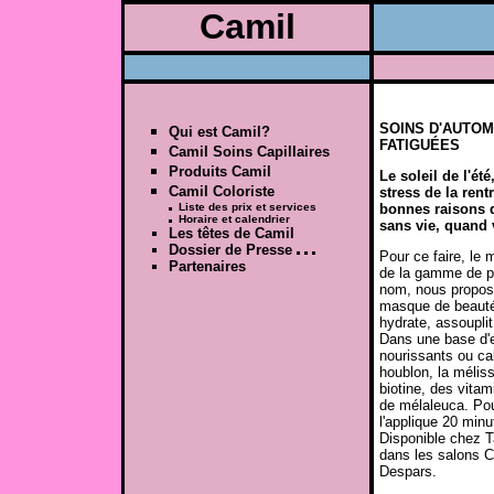
Camil
SOINS D'AUTO
Qui est Camil?
FATIGUÉES
Camil Soins Capillaires
Produits Camil
Le soleil de l'été
Camil Coloriste
stress de la rent
Liste des prix et services
bonnes raisons d'
Horaire et calendrier
sans vie, quand 
Les têtes de Camil
Dossier de Presse
Pour ce faire, le 
Partenaires
de la gamme de pr
nom, nous propos
masque de beauté
hydrate, assouplit,
Dans une base d'e
nourissants ou ca
houblon, la méliss
biotine, des vitam
de mélaleuca. Pou
l'applique 20 minu
Disponible chez T
dans les salons C
Despars.