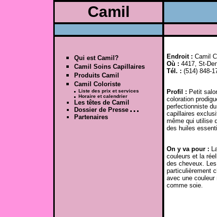
Camil
Endroit :
Camil Co
Qui est Camil?
Où :
4417, St-Den
Camil Soins Capillaires
Tél. :
(514) 848-1
Produits Camil
Camil Coloriste
Liste des prix et services
Profil :
Petit salo
Horaire et calendrier
coloration prodigu
Les têtes de Camil
perfectionniste du
Dossier de Presse
capillaires exclus
Partenaires
même qui utilise 
des huiles essenti
On y va pour :
La
couleurs et la réel
des cheveux. Les 
particulièrement 
avec une couleur 
comme soie.